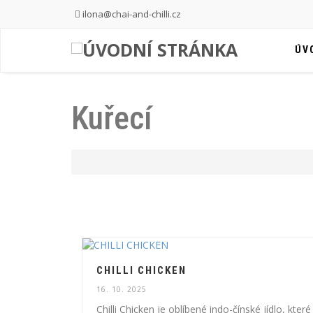
ilona@chai-and-chilli.cz
ÚV
Kuřecí
CHILLI CHICKEN
16. 10. 2025
Chilli Chicken je oblíbené indo-čínské jídlo, které