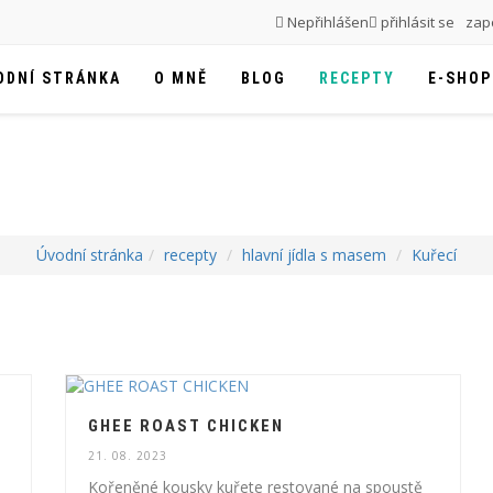
Nepřihlášen
přihlásit se
zapo
ODNÍ STRÁNKA
O MNĚ
BLOG
RECEPTY
E-SHOP
Úvodní stránka
recepty
hlavní jídla s masem
Kuřecí
GHEE ROAST CHICKEN
21. 08. 2023
Kořeněné kousky kuřete restované na spoustě