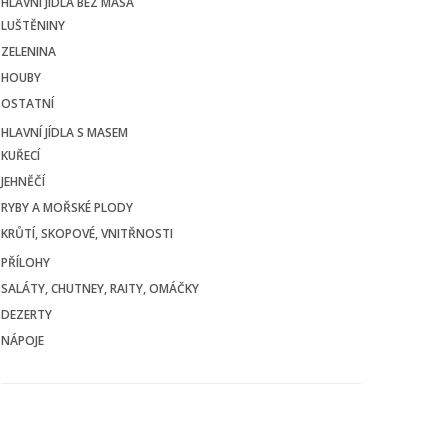
HLAVNÍ JÍDLA BEZ MASA
LUŠTĚNINY
ZELENINA
HOUBY
OSTATNÍ
HLAVNÍ JÍDLA S MASEM
KUŘECÍ
JEHNĚČÍ
RYBY A MOŘSKÉ PLODY
KRŮTÍ, SKOPOVÉ, VNITŘNOSTI
PŘÍLOHY
SALÁTY, CHUTNEY, RAITY, OMÁČKY
DEZERTY
NÁPOJE