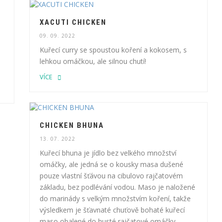
XACUTI CHICKEN
09. 09. 2022
Kuřecí curry se spoustou koření a kokosem, s
lehkou omáčkou, ale silnou chutí!
VÍCE
CHICKEN BHUNA
13. 07. 2022
Kuřecí bhuna je jídlo bez velkého množství
omáčky, ale jedná se o kousky masa dušené
pouze vlastní šťávou na cibulovo rajčatovém
základu, bez podlévání vodou. Maso je naložené
do marinády s velkým množstvím koření, takže
výsledkem je šťavnaté chuťově bohaté kuřecí
maso obalené do husté rajčatové omáčky.