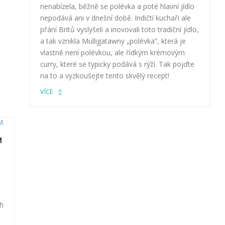
nenabízela, běžně se polévka a poté hlavní jídlo
nepodává ani v dnešní době. Indičtí kuchaři ale
přání Britů vyslyšeli a inovovali toto tradiční jídlo,
a tak vznikla Mulligatawny „polévka“, která je
vlastně není polévkou, ale řídkým krémovým
curry, které se typicky podává s rýží. Tak pojďte
na to a vyzkoušejte tento skvělý recept!
VÍCE
M
ch