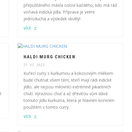
přepuštěného másla osloví každého, kdo má rád
voňavá indická jídla. Příprava je velmi
jednoduchá a výsledek skvělý!
VÍCE
HALDI MURG CHICKEN
27. 02. 2023
Kuřecí curry s kurkumou a kokosovým mlékem
bude chutnat všem těm, kteří mají rádi indické
jídlo, ale nejsou milovníci extrémně pikantních
é
chutí. Výraznou chuť a až dřevitou vůni dává
tomuto jídlu kurkuma, která je hlavním kořením
použitém v tomto curry.
VÍCE