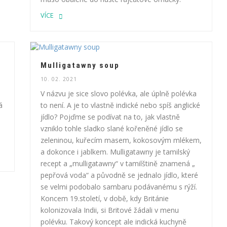
VÍCE
Mulligatawny soup
10. 02. 2021
V názvu je sice slovo polévka, ale úplně polévka
á
to není. A je to vlastně indické nebo spíš anglické
jídlo? Pojďme se podívat na to, jak vlastně
vzniklo tohle sladko slané kořeněné jídlo se
zeleninou, kuřecím masem, kokosovým mlékem,
a dokonce i jablkem. Mulligatawny je tamilský
recept a „mulligatawny“ v tamilštině znamená „
pepřová voda“ a původně se jednalo jídlo, které
se velmi podobalo sambaru podávanému s rýží.
Koncem 19.století, v době, kdy Británie
kolonizovala Indii, si Britové žádali v menu
polévku. Takový koncept ale indická kuchyně