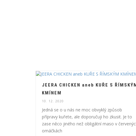
JEERA CHICKEN aneb KUŘE S ŘÍMSKÝ
KMÍNEM
10. 12. 2020
Jedná se o u nás ne moc obvyklý způsob
přípravy kuřete, ale doporučuji ho zkusit. Je to
zase něco jiného než obligátní maso v červený
omáčkách