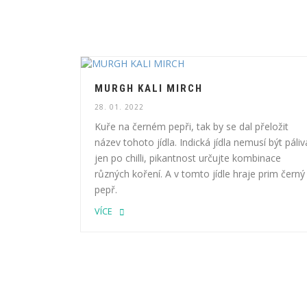
MURGH KALI MIRCH
28. 01. 2022
Kuře na černém pepři, tak by se dal přeložit
název tohoto jídla. Indická jídla nemusí být páliv
jen po chilli, pikantnost určujte kombinace
různých koření. A v tomto jídle hraje prim černý
pepř.
VÍCE