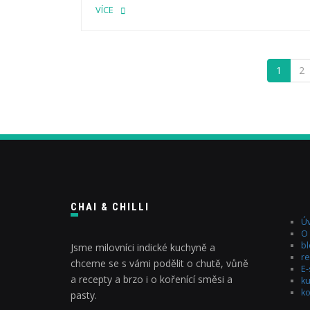
VÍCE
1
2
CHAI & CHILLI
Úv
O
bl
Jsme milovníci indické kuchyně a
re
chceme se s vámi podělit o chutě, vůně
E
a recepty a brzo i o kořenící směsi a
ku
ko
pasty.