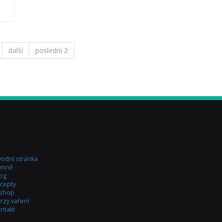
další
poslední 2
odní stránka
 mně
og
cepty
-shop
rzy vaření
ntakt