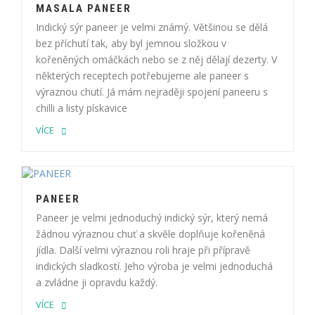
MASALA PANEER
Indický sýr paneer je velmi známý. Většinou se dělá
bez příchutí tak, aby byl jemnou složkou v
kořeněných omáčkách nebo se z něj dělají dezerty. V
některých receptech potřebujeme ale paneer s
výraznou chutí. Já mám nejraději spojení paneeru s
chilli a listy pískavice
VÍCE
PANEER
Paneer je velmi jednoduchý indický sýr, který nemá
žádnou výraznou chuť a skvěle doplňuje kořeněná
jídla. Další velmi výraznou roli hraje při přípravě
indických sladkostí. Jeho výroba je velmi jednoduchá
a zvládne ji opravdu každý.
VÍCE