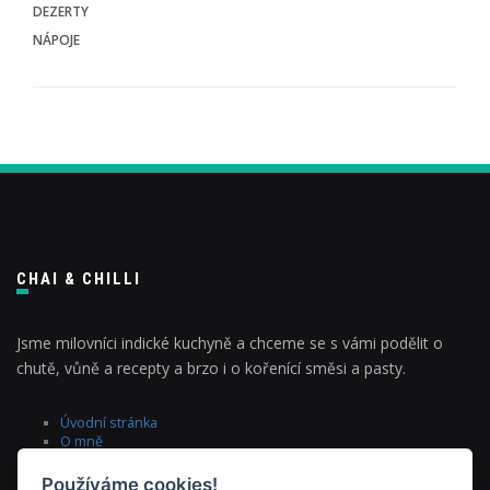
DEZERTY
NÁPOJE
CHAI & CHILLI
Jsme milovníci indické kuchyně a chceme se s vámi podělit o
chutě, vůně a recepty a brzo i o kořenící směsi a pasty.
Úvodní stránka
O mně
blog
recepty
Používáme cookies!