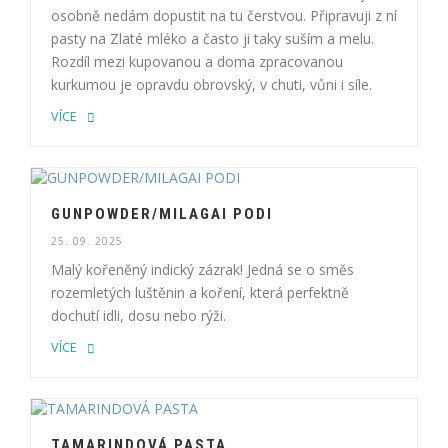
osobně nedám dopustit na tu čerstvou. Připravuji z ní
pasty na Zlaté mléko a často ji taky suším a melu.
Rozdíl mezi kupovanou a doma zpracovanou
kurkumou je opravdu obrovský, v chuti, vůni i síle.
VÍCE
GUNPOWDER/MILAGAI PODI
25. 09. 2025
Malý kořeněný indický zázrak! Jedná se o směs
rozemletých luštěnin a koření, která perfektně
dochutí idli, dosu nebo rýži.
VÍCE
TAMARINDOVÁ PASTA