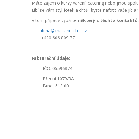
Máte zájem o kurzy vaření, catering nebo jinou spol
Líbí se vám styl fotek a chtěli byste nafotit vaše jídla?
V tom případě využijte
některý z těchto kontaktů
ilona@chai-and-chilli.cz
+420 606 809 771
Fakturační údaje:
IČO: 05596874
Přední 1079/5A
Brno, 618 00