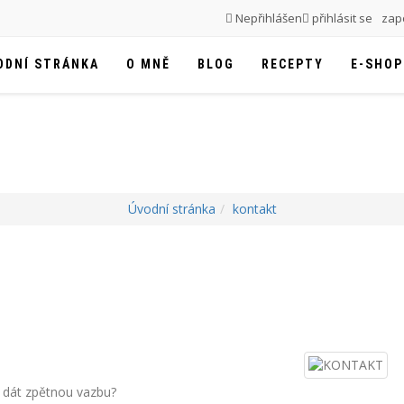
Nepřihlášen
přihlásit se
zapo
ODNÍ STRÁNKA
O MNĚ
BLOG
RECEPTY
E-SHOP
Úvodní stránka
kontakt
 dát zpětnou vazbu?