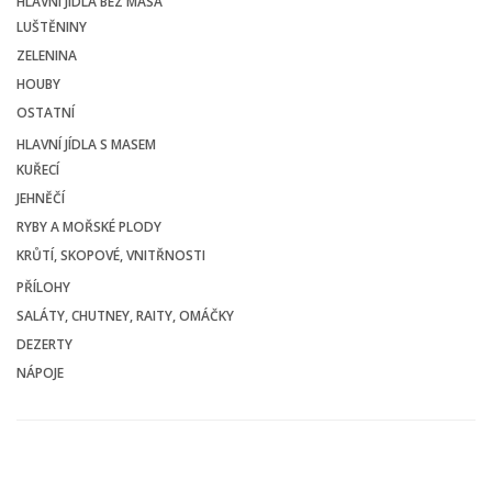
HLAVNÍ JÍDLA BEZ MASA
LUŠTĚNINY
ZELENINA
HOUBY
OSTATNÍ
HLAVNÍ JÍDLA S MASEM
KUŘECÍ
JEHNĚČÍ
RYBY A MOŘSKÉ PLODY
KRŮTÍ, SKOPOVÉ, VNITŘNOSTI
PŘÍLOHY
SALÁTY, CHUTNEY, RAITY, OMÁČKY
DEZERTY
NÁPOJE