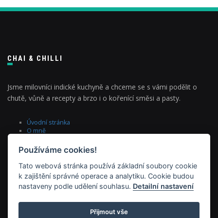
CHAI & CHILLI
Jsme milovníci indické kuchyně a chceme se s vámi podělit o
chutě, vůně a recepty a brzo i o kořenící směsi a pasty.
Úvodní stránka
O mně
blog
recepty
Používáme cookies!
E-shop
kurzy vaření
Tato webová stránka používá základní soubory cookie
kontakt
k zajištění správné operace a analytiku. Cookie budou
nastaveny podle udělení souhlasu.
Detailní nastavení
Přijmout vše