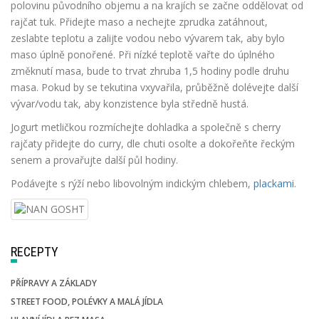
polovinu původního objemu a na krajích se začne oddělovat od
rajčat tuk. Přidejte maso a nechejte zprudka zatáhnout,
zeslabte teplotu a zalijte vodou nebo vývarem tak, aby bylo
maso úplně ponořené. Při nízké teplotě vařte do úplného
změknutí masa, bude to trvat zhruba 1,5 hodiny podle druhu
masa. Pokud by se tekutina vxyvařila, průběžně dolévejte další
vývar/vodu tak, aby konzistence byla středně hustá.
Jogurt metličkou rozmíchejte dohladka a společně s cherry
rajčaty přidejte do curry, dle chuti osolte a dokořeňte řeckým
senem a provařujte další půl hodiny.
Podávejte s rýží nebo libovolným indickým chlebem,
plackami
.
RECEPTY
PŘÍPRAVY A ZÁKLADY
STREET FOOD, POLÉVKY A MALÁ JÍDLA