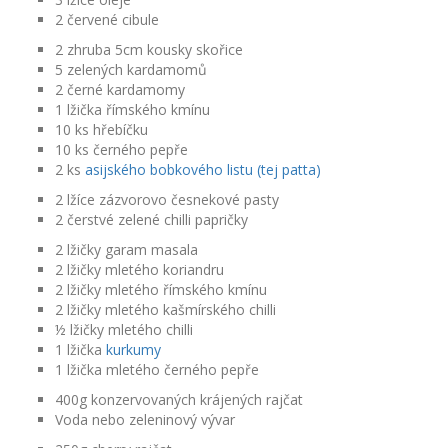
2 červené cibule
2 zhruba 5cm kousky skořice
5 zelených kardamomů
2 černé kardamomy
1 lžička římského kmínu
10 ks hřebíčku
10 ks černého pepře
2 ks
asijského bobkového listu (tej patta)
2 lžíce zázvorovo česnekové pasty
2 čerstvé zelené chilli papričky
2 lžičky garam masala
2 lžičky mletého koriandru
2 lžičky mletého římského kmínu
2 lžičky mletého kašmírského chilli
½ lžičky mletého chilli
1 lžička
kurkumy
1 lžička mletého černého pepře
400g konzervovaných krájených rajčat
Voda nebo zeleninový vývar