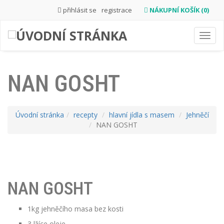
přihlásit se
registrace
NÁKUPNÍ KOŠÍK (0)
Toggl
navig
NAN GOSHT
Úvodní stránka
recepty
hlavní jídla s masem
Jehněčí
NAN GOSHT
NAN GOSHT
1kg jehněčího masa bez kosti
3 lžíce oleje