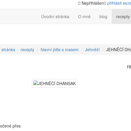
Nepřihlášen
přihlásit se
z
Úvodní stránka
O mně
blog
recepty
 stránka
recepty
hlavní jídla s masem
Jehněčí
JEHNĚČÍ D
r
močené přes