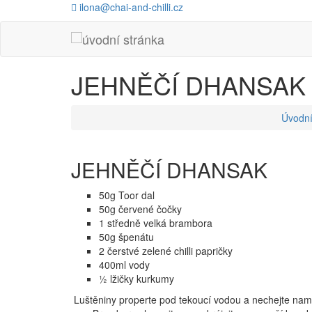
ilona@chai-and-chilli.cz
JEHNĚČÍ DHANSAK
Úvodní
JEHNĚČÍ DHANSAK
50g Toor dal
50g červené čočky
1 středně velká brambora
50g špenátu
2 čerstvé zelené chilli papričky
400ml vody
½ lžičky kurkumy
Luštěniny properte pod tekoucí vodou a nechejte na