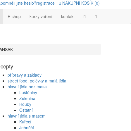
apomněli jste heslo?
registrace
NÁKUPNÍ KOŠÍK (0)
E-shop
kurzy vaření
kontakt
HANSAK
ecepty
přípravy a základy
street food, polévky a malá jídla
hlavní jídla bez masa
Luštěniny
Zelenina
Houby
Ostatní
hlavní jídla s masem
Kuřecí
Jehněčí