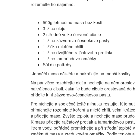
rozemelte ho najemno.
500g jehněčího masa bez kosti
3 lžíce oleje
2 středně velké červené cibule
1 lžíce zázvorovo-česnekové pasty
1 lžička mletého chilli
1 lžíce dvojitého rajčatového protlaku
1 lžíce tamarindové omáčky
Sůl dle potřeby
Jehněčí maso očistěte a nakrájejte na menší kostky.
Na pánvičce rozehřejte olej a nechejte na něm oresto
nakrájenou cibuli. Jakmile bude cibule orestovaná do 
přidejte k ní zázvorovo-česnekovou pastu.
Promíchejte a společně ještě minutku restujte. K tomu
přimíchejte rozemleté koření a mleté chilli, velmi krátce
a přidejte maso. Zvyšte teplotu a nechejte maso prudc
K masu přidejte rajčatový protlak a tamarindovou pastu,
litrem vody, pořádně promíchejte a při střední teplotě 
změknutí masa a zredukování omáčky. Podle teploty a 