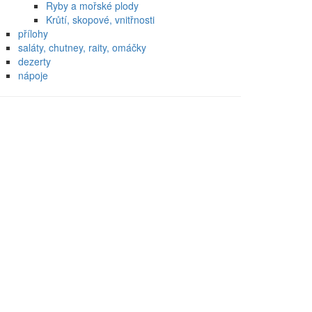
Ryby a mořské plody
Krůtí, skopové, vnitřnosti
přílohy
saláty, chutney, raity, omáčky
dezerty
nápoje