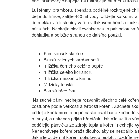
noc. Brambory oloupejte na nakrájejte na menší kousk
Luštěniny, bramboru, špenát a podélně rozkrojené chill
dejte do hrnce, zalijte 400 ml vody, přidejte kurkumu a
do měkka. Já luštěniny vařím v tlakovém hrnci a měkk
minutách. Nechejte chvíli vychladnout a pak celou smě
dohladka a odložte stranou do dalšího použití.
5cm kousek skořice
5kusů zelených kardamomů
1 lžička černého celého pepře
1 lžička celého koriandru
1 lžička římského kmínu
½ lžičky fenyklu
5 kusů hřebíčku
Na suché pánvi nechejte rozvonět všechno celé koření
postupně podle velikosti a tvrdosti koření. Začněte skoř
přidejte kardamom a pepř, následovat bude koriandr, 
a fenykl, a nakonec přijde hřebíček. Jakmile ucítíte vůn
oddělejte pánvičku ze zdroje tepla a koření nechejte v
Nenechávejte koření pražit dlouho, aby se nespálilo a 
Jakmile bude mít koření pokojovou teplotu, rozdrťte n