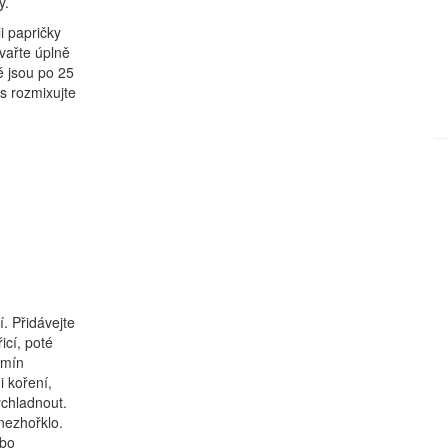
y.
i papričky
 vařte úplně
é jsou po 25
s rozmixujte
. Přidávejte
icí, poté
kmín
i koření,
ychladnout.
nezhořklo.
ebo