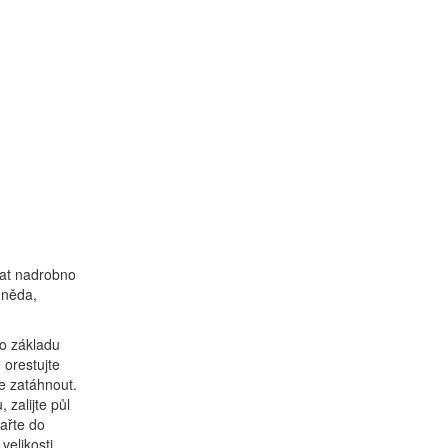
vat nadrobno
hněda,
to základu
 orestujte
e zatáhnout.
 zalijte půl
vařte do
velikosti