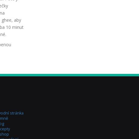
lečky
 na
e ghee, aby
uba 10 minut
né.
íbenou
odní stránka
 mně
og
cepty
-shop