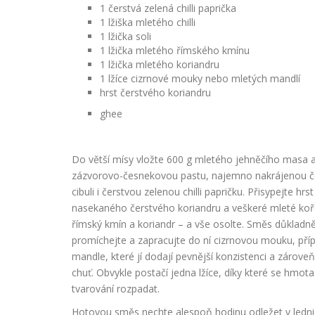
1 čerstvá zelená chilli paprička
1 lžiška mletého chilli
1 lžička soli
1 lžička mletého římského kmínu
1 lžička mletého koriandru
1 lžíce cizrnové mouky nebo mletých mandlí
hrst čerstvého koriandru
ghee
Do větší mísy vložte 600 g mletého jehněčího masa a
zázvorovo-česnekovou pastu, najemno nakrájenou 
cibuli i čerstvou zelenou chilli papričku. Přisypejte hrst
nasekaného čerstvého koriandru a veškeré mleté koření
římský kmín a koriandr – a vše osolte. Směs důkladn
promíchejte a zapracujte do ní cizrnovou mouku, pří
mandle, které jí dodají pevnější konzistenci a zárove
chuť. Obvykle postačí jedna lžíce, díky které se hmot
tvarování rozpadat.
Hotovou směs nechte alespoň hodinu odležet v lednici