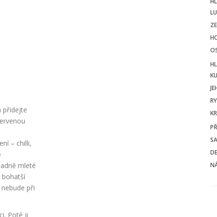
HL
L
ZE
H
O
HL
KU
JE
RY
 přidejte
KR
červenou
PŘ
SA
 – chilli,
D
ě
padně mleté
N
ň bohatší
a nebude při
. Poté ji