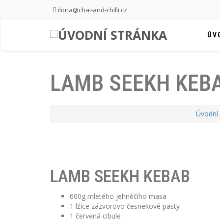
ilona@chai-and-chilli.cz
ÚV
LAMB SEEKH KEB
Úvodní 
LAMB SEEKH KEBAB
600g mletého jehněčího masa
1 lžíce zázvorovo česnekové pasty
1 červená cibule