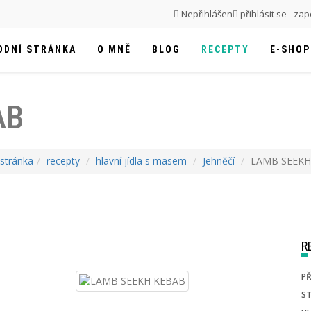
Nepřihlášen
přihlásit se
zapo
ODNÍ STRÁNKA
O MNĚ
BLOG
RECEPTY
E-SHOP
AB
stránka
recepty
hlavní jídla s masem
Jehněčí
LAMB SEEKH
PŘ
ST