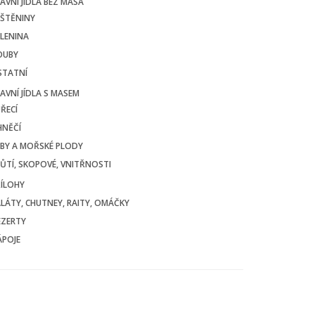
AVNÍ JÍDLA BEZ MASA
UŠTĚNINY
LENINA
OUBY
STATNÍ
AVNÍ JÍDLA S MASEM
ŘECÍ
HNĚČÍ
BY A MOŘSKÉ PLODY
ŮTÍ, SKOPOVÉ, VNITŘNOSTI
ÍLOHY
LÁTY, CHUTNEY, RAITY, OMÁČKY
EZERTY
ÁPOJE