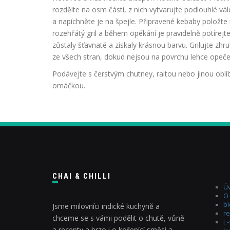
rozdělte na osm částí, z nich vytvarujte podlouhlé vá
a napíchněte je na špejle. Připravené kebaby položte
rozehřátý gril a během opékání je pravidelně potírejt
zůstaly šťavnaté a získaly krásnou barvu. Grilujte zhr
ze všech stran, dokud nejsou na povrchu lehce opeče
Podávejte s čerstvým chutney, raitou nebo jinou obl
omáčkou.
CHAI & CHILLI
Úv
O
bl
Jsme milovníci indické kuchyně a
re
chceme se s vámi podělit o chutě, vůně
E
a recepty a brzo i o kořenící směsi a