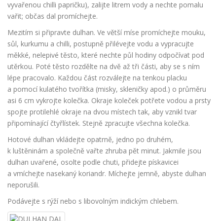
vyvařenou chilli papričku), zalijte litrem vody a nechte pomalu
vařit; občas dal promíchejte.
Mezitím si připravte dulhan. Ve větší míse promíchejte mouku,
sůl, kurkumu a chilli, postupně přilévejte vodu a vypracujte
měkké, nelepivé těsto, které nechte půl hodiny odpočívat pod
utěrkou. Poté těsto rozdělte na dvě až tři části, aby se s ním
lépe pracovalo. Každou část rozválejte na tenkou placku
a pomocí kulatého tvořítka (misky, skleničky apod.) o průměru
asi 6 cm vykrojte kolečka. Okraje koleček potřete vodou a prsty
spojte protilehlé okraje na dvou místech tak, aby vznikl tvar
připomínající čtyřlístek. Stejně zpracujte všechna kolečka.
Hotové dulhan vkládejte opatrně, jedno po druhém,
k luštěninám a společně vařte zhruba pět minut. Jakmile jsou
dulhan uvařené, osolte podle chuti, přidejte pískavicei
a vmíchejte nasekaný koriandr. Míchejte jemně, abyste dulhan
neporušili.
Podávejte s rýží nebo s libovolným indickým chlebem.