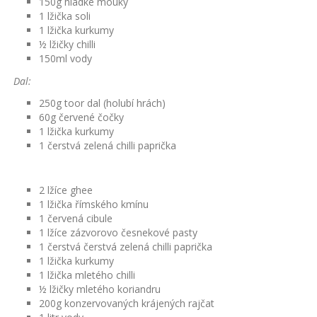
150g hladké mouky
1 lžička soli
1 lžička kurkumy
½ lžičky chilli
150ml vody
Dal:
250g toor dal (holubí hrách)
60g červené čočky
1 lžička kurkumy
1 čerstvá zelená chilli paprička
2 lžíce ghee
1 lžička římského kmínu
1 červená cibule
1 lžíce zázvorovo česnekové pasty
1 čerstvá čerstvá zelená chilli paprička
1 lžička kurkumy
1 lžička mletého chilli
½ lžičky mletého koriandru
200g konzervovaných krájených rajčat