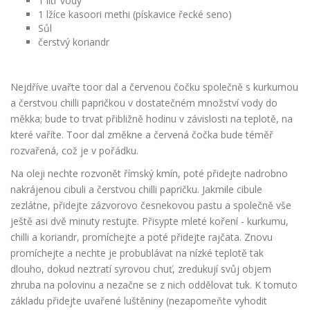
1 litr vody
1 lžíce kasoori methi (pískavice řecké seno)
Sůl
čerstvý koriandr
Nejdříve uvařte toor dal a červenou čočku společně s kurkumou
a čerstvou chilli papričkou v dostatečném množství vody do
měkka; bude to trvat přibližně hodinu v závislosti na teplotě, na
které vaříte. Toor dal změkne a červená čočka bude téměř
rozvařená, což je v pořádku.
Na oleji nechte rozvonět římský kmín, poté přidejte nadrobno
nakrájenou cibuli a čerstvou chilli papričku. Jakmile cibule
zezlátne, přidejte zázvorovo česnekovou pastu a společně vše
ještě asi dvě minuty restujte. Přisypte mleté koření - kurkumu,
chilli a koriandr, promíchejte a poté přidejte rajčata. Znovu
promíchejte a nechte je probublávat na nízké teplotě tak
dlouho, dokud neztratí syrovou chuť, zredukují svůj objem
zhruba na polovinu a nezačne se z nich oddělovat tuk. K tomuto
základu přidejte uvařené luštěniny (nezapomeňte vyhodit