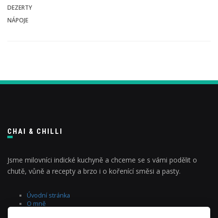
DEZERTY
NÁPOJE
CHAI & CHILLI
Jsme milovníci indické kuchyně a chceme se s vámi podělit o
chutě, vůně a recepty a brzo i o kořenící směsi a pasty.
Úvodní stránka
O mně
blog