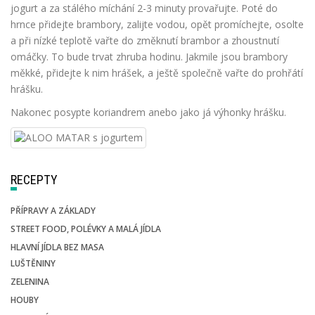
jogurt a za stálého míchání 2-3 minuty provařujte. Poté do
hrnce přidejte brambory, zalijte vodou, opět promíchejte, osolte
a při nízké teplotě vařte do změknutí brambor a zhoustnutí
omáčky. To bude trvat zhruba hodinu. Jakmile jsou brambory
měkké, přidejte k nim hrášek, a ještě společně vařte do prohřátí
hrášku.
Nakonec posypte koriandrem anebo jako já výhonky hrášku.
RECEPTY
PŘÍPRAVY A ZÁKLADY
STREET FOOD, POLÉVKY A MALÁ JÍDLA
HLAVNÍ JÍDLA BEZ MASA
LUŠTĚNINY
ZELENINA
HOUBY