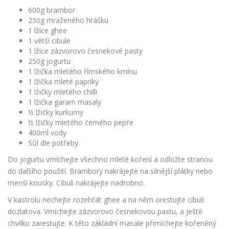
600g brambor
250g mraženého hrášku
1 lžíce ghee
1 větší cibule
1 lžíce zázvorovo česnekové pasty
250g jogurtu
1 lžička mletého římského kmínu
1 lžička mleté papriky
1 lžičky mletého chilli
1 lžička garam masaly
½ lžičky kurkumy
½ lžičky mletého černého pepře
400ml vody
Sůl dle potřeby
Do jogurtu vmíchejte všechno mleté koření a odložte stranou
do dalšího použití. Brambory nakrájejte na silnější plátky nebo
menší kousky. Cibuli nakrájejte nadrobno.
V kastrolu nechejte rozehřát ghee a na něm orestujte cibuli
dozlatova. Vmíchejte zázvorovo česnekovou pastu, a ještě
chvilku zarestujte. K této základní masale přimíchejte kořeněný