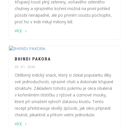
Křupavý toust plný zeleniny, voňavého zeleného
chutney a výrazného koření možná na první pohled
působí nenápadně, ale po prvním soustu pochopíte,
proč ho v Indii milují miliony lidí.
VÍCE
BHINDI PAKORA
20. 01. 2026
Oblíbený indický snack, který si získal popularitu díky
své jednoduchosti, výrazné chuti a dokonale křupavé
struktuře. Základem tohoto pokrmu je okra obalená
v kořeněném těstíčku z rýžové a cizrnové mouky,
které při smažení vytvoří zlatavou krustu. Tento
recept představuje skvělý způsob, jak okru připravit
chutně, pikantně a přitom velmi jednoduše.
VÍCE