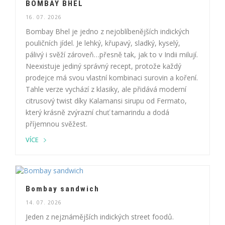
BOMBAY BHEL
16. 07. 2026
Bombay Bhel je jedno z nejoblíbenějších indických
pouličních jídel. Je lehký, křupavý, sladký, kyselý,
pálivý i svěží zároveň…přesně tak, jak to v Indii milují.
Neexistuje jediný správný recept, protože každý
prodejce má svou vlastní kombinaci surovin a koření.
Tahle verze vychází z klasiky, ale přidává moderní
citrusový twist díky Kalamansi sirupu od Fermato,
který krásně zvýrazní chuť tamarindu a dodá
příjemnou svěžest.
VÍCE
Bombay sandwich
14. 07. 2026
Jeden z nejznámějších indických street foodů.