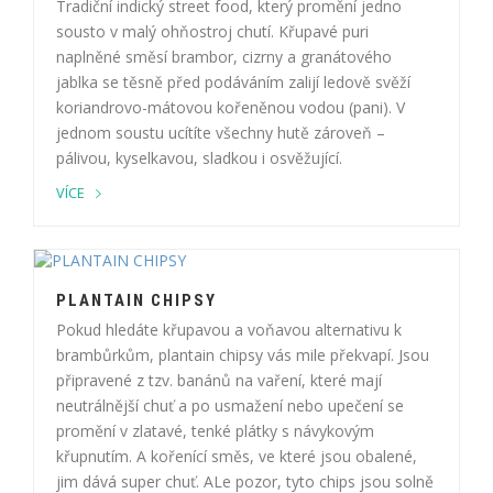
Tradiční indický street food, který promění jedno
sousto v malý ohňostroj chutí. Křupavé puri
naplněné směsí brambor, cizrny a granátového
jablka se těsně před podáváním zalijí ledově svěží
koriandrovo-mátovou kořeněnou vodou (pani). V
jednom soustu ucítíte všechny hutě zároveň –
pálivou, kyselkavou, sladkou i osvěžující.
VÍCE
PLANTAIN CHIPSY
Pokud hledáte křupavou a voňavou alternativu k
brambůrkům, plantain chipsy vás mile překvapí. Jsou
připravené z tzv. banánů na vaření, které mají
neutrálnější chuť a po usmažení nebo upečení se
promění v zlatavé, tenké plátky s návykovým
křupnutím. A kořenící směs, ve které jsou obalené,
jim dává super chuť. ALe pozor, tyto chips jsou solně