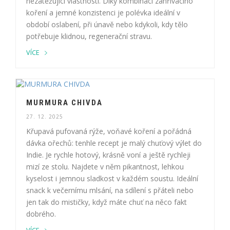
nezatěžující vlastnosti. Díky kombinaci zahřívacího
koření a jemné konzistenci je polévka ideální v
období oslabení, při únavě nebo kdykoli, kdy tělo
potřebuje klidnou, regenerační stravu.
VÍCE
MURMURA CHIVDA
27. 12. 2025
Křupavá pufovaná rýže, voňavé koření a pořádná
dávka ořechů: tenhle recept je malý chuťový výlet do
Indie. Je rychle hotový, krásně voní a ještě rychleji
mizí ze stolu. Najdete v něm pikantnost, lehkou
kyselost i jemnou sladkost v každém soustu. Ideální
snack k večernímu mlsání, na sdílení s přáteli nebo
jen tak do mističky, když máte chuť na něco fakt
dobrého.