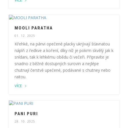
VÍCE
MOOLI PARATHA
01. 12. 2025
Křehké, na pánvi opečené placky ukrývají šťavnatou
náplň z ředkve a koření, díky níž je pokrm skvělý jak k
snídani, tak k lehkému obědu či večeři. Připravíte je
snadno z běžně dostupných surovin a nejlépe
chutnají čerstvě upečené, podávané s chutney nebo
raitou.
VÍCE
PANI PURI
28. 10. 2025