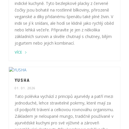
indické kuchyně. Tyto bezlepkové placky z červené
čočky jsou bohaté na rostlinné bílkoviny, přirozeně
veganské a díky přidanému špenátu také plné živin. V
indii se jí k snídani, ale hodí se klidně jako rychlý oběd
nebo lehká večeře. Připravíte je jen z několika
základních surovin a skvěle chutnají s chutney, bílým
jogurtem nebo jejich kombinací.
VÍCE
YUSHA
01. 01. 2026
Tato polévka vychází z principů ajurvédy a patří mezi
jednoduché, lehce stravitelné pokrmy, které mají za
cíl podpořit trávení a celkovou rovnováhu organismu.
Základem je neloupané mungo, tradičně používané v
ajurvédské kuchyni pro své výživné a zároveň